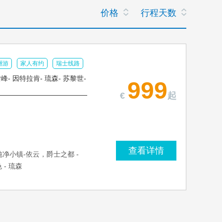
价格
行程天数
洲游
家人有约
瑞士线路
峰- 因特拉肯- 琉森- 苏黎世-
999
€
起
查看详情
纯净小镇-依云，爵士之都 -
- 琉森