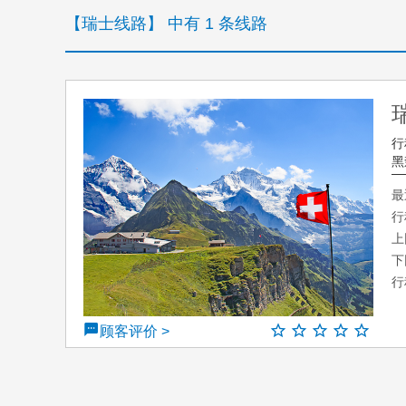
【瑞士线路】 中有 1 条线路
行
黑
最
行
上
下
行
顾客评价 >
↑ 顶部