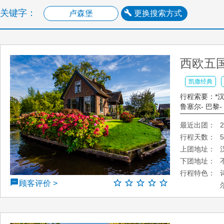
关键字：
更换搜索方式
西欧五国
凯撒经典
行程索要：*汉堡
鲁塞尔- 巴黎-
最近出团：
2
行程天数：
上团地址：
下团地址：
行程特色：
顾客评价 >