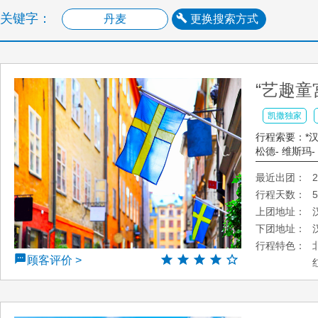
关键字：
更换搜索方式
“艺趣童
凯撒独家
行程索要：*汉堡
松德- 维斯玛-
最近出团：
2
行程天数：
上团地址：
下团地址：
行程特色：
顾客评价 >