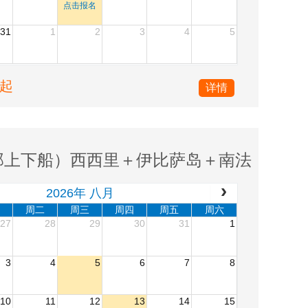
点击报名
31
1
2
3
4
5
人起
详情
那上下船）西西里＋伊比萨岛＋南法
2026年 八月
周二
周三
周四
周五
周六
27
28
29
30
31
1
3
4
5
6
7
8
10
11
12
13
14
15