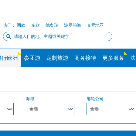
热门：
西欧
东欧
德奥瑞
波罗的海
克罗地亚
船行欧洲
参团游
定制旅游
商务接待
更多服务
法
海域
邮轮公司