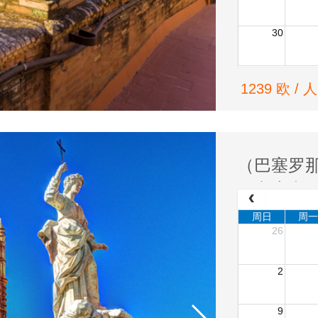
30
1239 欧 / 
（巴塞罗
＋意大利
周日
周一
26
2
9