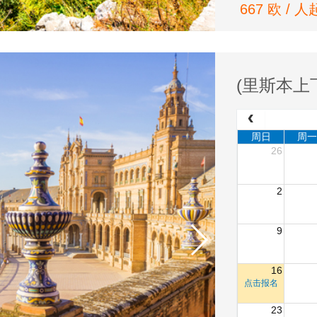
667 欧 / 人
(里斯本
周日
周一
26
2
9
16
点击报名
23