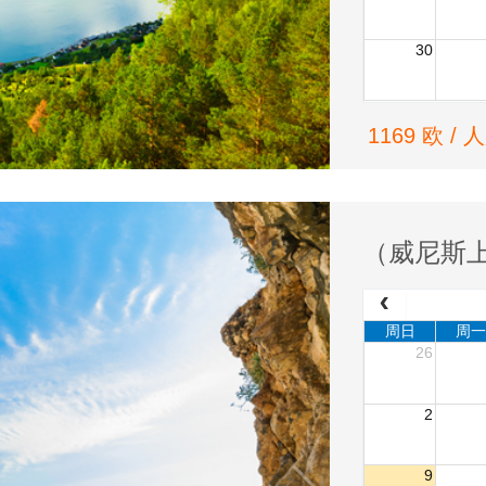
30
1169 欧 / 
（威尼斯
周日
周一
26
2
9