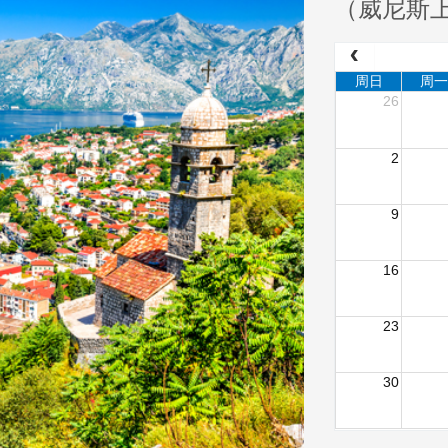
（威尼斯
周日
周一
26
2
9
16
23
30